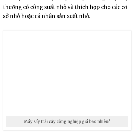
Giá của máy sấy trái cây công nghiệp có thể biến
đổi đáng kể tùy thuộc vào một loạt các yếu tố như
kích thước, công suất, tính năng, thương hiệu,
chất liệu xây dựng, và nhiều yếu tố khác. Dưới đây
là một phạm vi giá tương đối để bạn có cái nhìn
tổng quan:
Máy sấy trái cây công nghiệp cỡ nhỏ hoặc máy
sấy trái cây công nghiệp dân dụng: Giá có thể từ
vài triệu đến vài chục triệu đồng. Những máy này
thường có công suất nhỏ và thích hợp cho các cơ
sở nhỏ hoặc cá nhân sản xuất nhỏ.