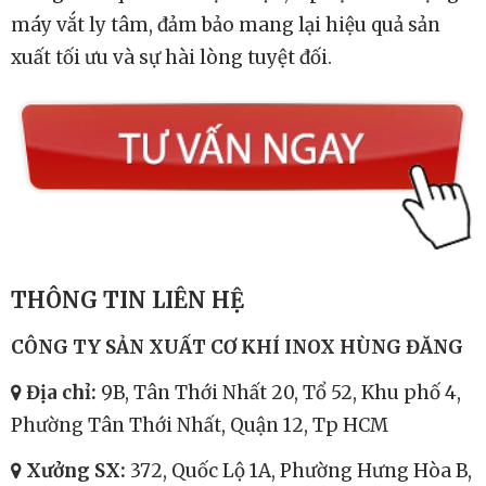
nhất cho sản phẩm máy vắt ly tâm chất lượng
cao, đáp ứng mọi nhu cầu của bạn.
Với đội ngũ kỹ thuật viên giàu kinh nghiệm và tận
tâm, Inox Hùng Đăng sẽ đồng hành cùng bạn
trong suốt quá trình lựa chọn, lắp đặt và sử dụng
máy vắt ly tâm, đảm bảo mang lại hiệu quả sản
xuất tối ưu và sự hài lòng tuyệt đối.
THÔNG TIN LIÊN HỆ