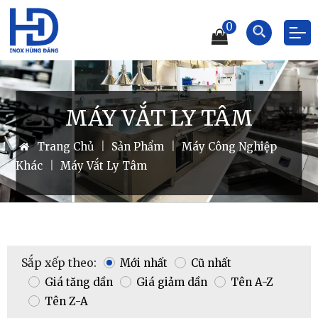
0
MÁY VẮT LY TÂM
Trang Chủ
|
Sản Phẩm
|
Máy Công Nghiệp
Khác
|
Máy Vắt Ly Tâm
Sắp xếp theo:
Mới nhất
Cũ nhất
Giá tăng dần
Giá giảm dần
Tên A-Z
Tên Z-A