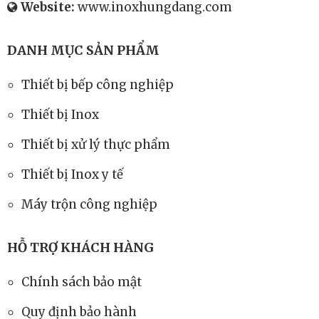
Xưởng SX:
372, Quốc Lộ 1A, P. Hưng Hòa B, Q.
Bình Tân, Tp HCM
Hotline:
0986.031.776
-
0903.642.090
Email:
inoxhungdang1970@gmail.com
Website:
www.inoxhungdang.com
DANH MỤC SẢN PHẨM
Thiết bị bếp công nghiệp
Thiết bị Inox
Thiết bị xử lý thực phẩm
Thiết bị Inox y tế
Máy trộn công nghiệp