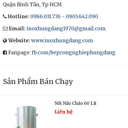
CÔNG TY SẢN XUẤT CƠ KHÍ INOX HÙNG ĐĂNG
Địa chỉ:
9B, Tân Thới Nhất 20, Tổ 52, Khu phố 4,
Phường Tân Thới Nhất, Quận 12, Tp HCM
Xưởng SX:
372, Quốc Lộ 1A, Phường Hưng Hòa B,
Quận Bình Tân, Tp HCM
Hotline:
0986.031.776
-
0903.642.090
Email:
inoxhungdang1970@gmail.com
Website:
www.inoxhungdang.com
Tủ Sấy Thực Phẩm Đa Năng
23.000.000
đ
Fanpage:
fb.com/bepcongnghiephungdang
Sản Phẩm Bán Chạy