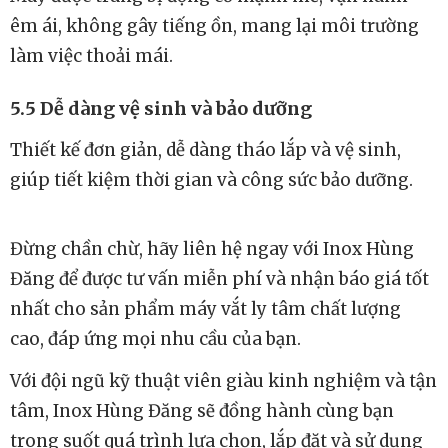
Kết cấu máy vững chắc, chịu được áp lực và rung
lắc trong quá trình vận hành, đảm bảo độ bền vượt
trội và tuổi thọ lâu dài.
5.4 Công nghệ tiên tiến, vận hành êm ái
Máy được trang bị động cơ mạnh mẽ, vận hành
êm ái, không gây tiếng ồn, mang lại môi trường
làm việc thoải mái.
5.5 Dễ dàng vệ sinh và bảo dưỡng
Thiết kế đơn giản, dễ dàng tháo lắp và vệ sinh,
giúp tiết kiệm thời gian và công sức bảo dưỡng.
Đừng chần chừ, hãy liên hệ ngay với Inox Hùng
Đăng để được tư vấn miễn phí và nhận báo giá tốt