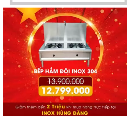
Nồi Nấu Cháo 60 Lít
Liên hệ
Nồi Có Cánh Khuấy Lật
Nghiêng 150 Lít
19.000.000
đ
Máy Trộn Thực Phẩm Nằm