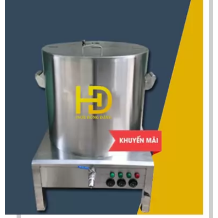
14.500.000
đ
Chảo Xào Nhân 50 Lít
18.000.000
đ
Tủ Sấy Thực Phẩm Đa Năng
23.000.000
đ