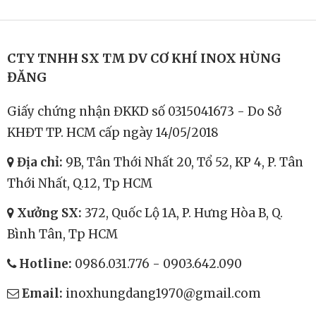
Ngang 50Kg
14.500.000
đ
Chảo Xào Nhân 50 Lít
18.000.000
đ
CTY TNHH SX TM DV CƠ KHÍ INOX HÙNG
ĐĂNG
Giấy chứng nhận ĐKKD số 0315041673 - Do Sở
KHĐT TP. HCM cấp ngày 14/05/2018
Địa chỉ:
9B, Tân Thới Nhất 20, Tổ 52, KP 4, P. Tân
Thới Nhất, Q.12, Tp HCM