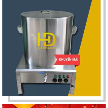
Tủ Sấy Thực Phẩm Đa Năng
23.000.000
đ
Nồi Nấu Cháo 60 Lít
Liên hệ