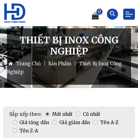
0
THIẾT BỊ INOX CÔNG
NGHIỆP
Trang Chủ
|
Sản Phẩm
|
Thiết Bị Inox Công
Nghiệp
Sắp xếp theo:
Mới nhất
Cũ nhất
Giá tăng dần
Giá giảm dần
Tên A-Z
Tên Z-A