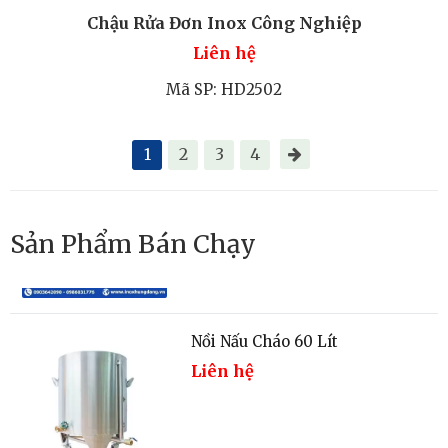
Chậu Rửa Đơn Inox Công Nghiệp
Liên hệ
Mã SP: HD2502
Tủ Sấy Thực Phẩm Đa Năng
1
2
3
4
23.000.000
đ
Sản Phẩm Bán Chạy
Nồi Nấu Cháo 60 Lít
Liên hệ