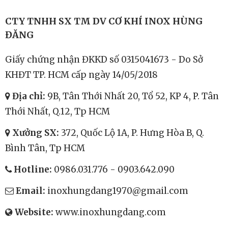
18.000.000
đ
CTY TNHH SX TM DV CƠ KHÍ INOX HÙNG
ĐĂNG
Giấy chứng nhận ĐKKD số 0315041673 - Do Sở
KHĐT TP. HCM cấp ngày 14/05/2018
Địa chỉ:
9B, Tân Thới Nhất 20, Tổ 52, KP 4, P. Tân
Thới Nhất, Q.12, Tp HCM
Xưởng SX:
372, Quốc Lộ 1A, P. Hưng Hòa B, Q.
Bình Tân, Tp HCM
Hotline:
0986.031.776
-
0903.642.090
Email:
inoxhungdang1970@gmail.com
Website:
www.inoxhungdang.com