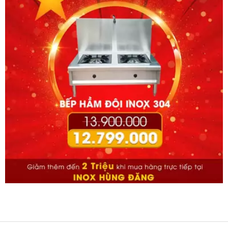
Nồi Có Cánh Khuấy Lật
Nghiêng 150 Lít
19.000.000
đ
Máy Trộn Thực Phẩm Nằm
Ngang 50Kg
14.500.000
đ
Chảo Xào Nhân 50 Lít