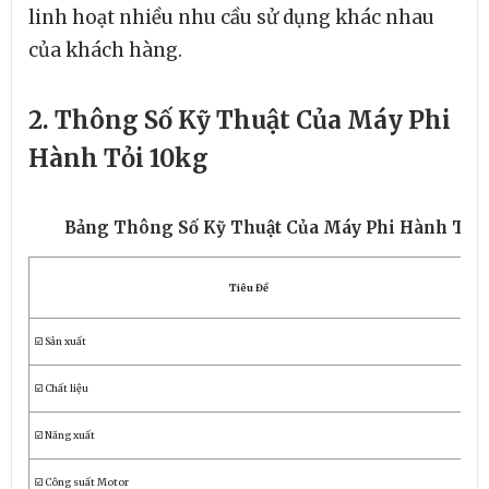
linh hoạt nhiều nhu cầu sử dụng khác nhau
của khách hàng.
2. Thông Số Kỹ Thuật Của Máy Phi
Hành Tỏi 10kg
Bảng Thông Số Kỹ Thuật Của Máy Phi Hành Tỏi
Tiêu Đề
☑️ Sản xuất
In
☑️ Chất liệu
Ino
☑️ Năng xuất
10 
☑️ Công suất Motor
2H