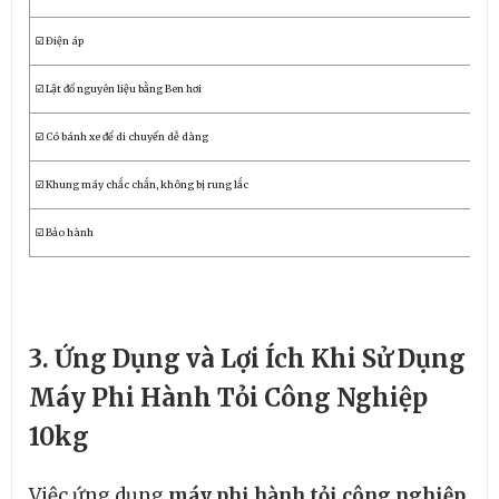
☑️ Điện áp
22
☑️ Lật đổ nguyên liệu bằng Ben hơi
☑️ Có bánh xe để di chuyển dễ dàng
☑️ Khung máy chắc chắn, không bị rung lắc
☑️ Bảo hành
12
3. Ứng Dụng và Lợi Ích Khi Sử Dụng
Máy Phi Hành Tỏi Công Nghiệp
10kg
Việc ứng dụng
máy phi hành tỏi công nghiệp