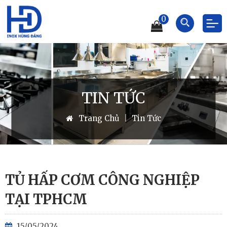
0
TIN TỨC
Trang Chủ
|
Tin Tức
TỦ HẤP CƠM CÔNG NGHIỆP
TẠI TPHCM
15/05/2024