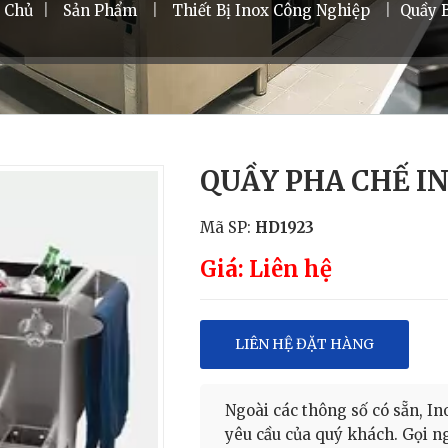
 Chủ
|
Sản Phẩm
|
Thiết Bị Inox Công Nghiệp
|
Quầy B
QUẦY PHA CHẾ I
Mã SP:
HD1923
Giá: Liên hệ
LIÊN HỆ ĐẶT HÀNG
Ngoài các thông số có sẵn, 
yêu cầu của quý khách. Gọi 