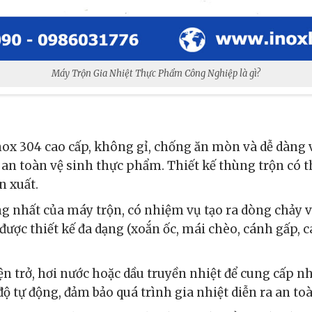
Máy Trộn Gia Nhiệt Thực Phẩm Công Nghiệp là gì?
nox 304 cao cấp, không gỉ, chống ăn mòn và dễ dàng 
 an toàn vệ sinh thực phẩm. Thiết kế thùng trộn có 
n xuất.
ng nhất của máy trộn, có nhiệm vụ tạo ra dòng chảy 
ợc thiết kế đa dạng (xoắn ốc, mái chèo, cánh gấp, cán
iện trở, hơi nước hoặc dầu truyền nhiệt để cung cấp n
độ tự động, đảm bảo quá trình gia nhiệt diễn ra an toà