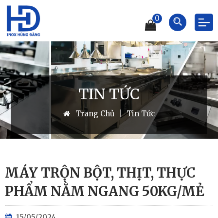
0
TIN TỨC
Trang Chủ
|
Tin Tức
MÁY TRỘN BỘT, THỊT, THỰC
PHẨM NẰM NGANG 50KG/MẺ
15/05/2024