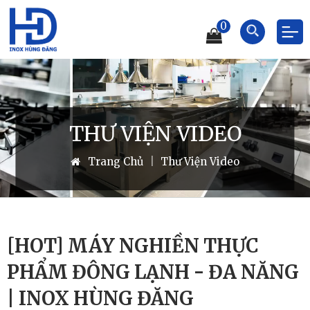
0
THƯ VIỆN VIDEO
Trang Chủ
|
Thư Viện Video
[HOT] MÁY NGHIỀN THỰC
PHẨM ĐÔNG LẠNH - ĐA NĂNG
| INOX HÙNG ĐĂNG