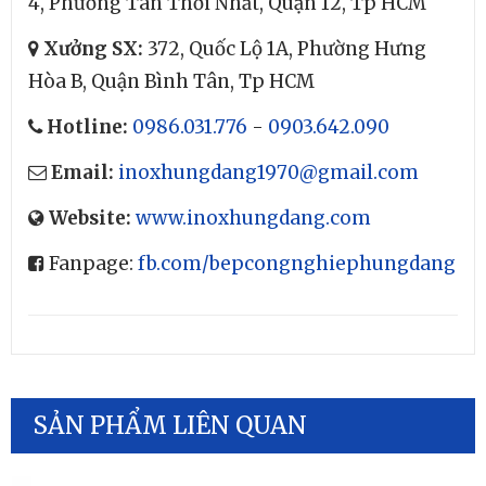
4, Phường Tân Thới Nhất, Quận 12, Tp HCM
Xưởng SX:
372, Quốc Lộ 1A, Phường Hưng
Hòa B, Quận Bình Tân, Tp HCM
Hotline:
0986.031.776
-
0903.642.090
Email:
inoxhungdang1970@gmail.com
Website:
www.inoxhungdang.com
Fanpage:
fb.com/bepcongnghiephungdang
SẢN PHẨM LIÊN QUAN