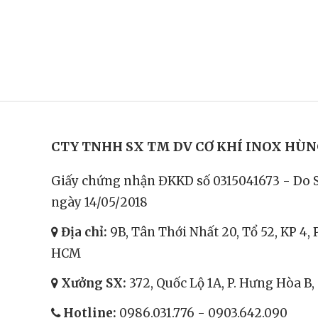
CTY TNHH SX TM DV CƠ KHÍ INOX HÙ
Giấy chứng nhận ĐKKD số 0315041673 - Do 
ngày 14/05/2018
Địa chỉ:
9B, Tân Thới Nhất 20, Tổ 52, KP 4, 
HCM
Xưởng SX:
372, Quốc Lộ 1A, P. Hưng Hòa B
Hotline:
0986.031.776
-
0903.642.090