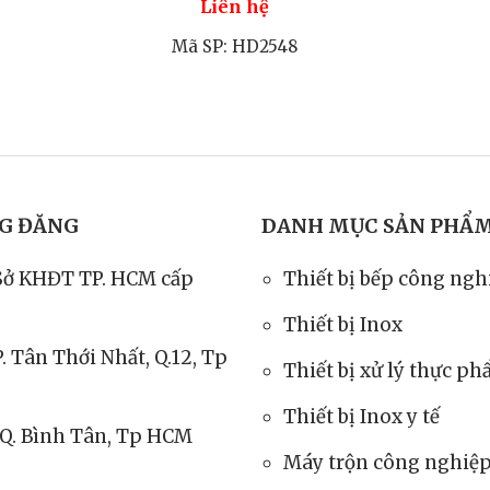
Liên hệ
Mã SP: HD2548
NG ĐĂNG
DANH MỤC SẢN PHẨ
Sở KHĐT TP. HCM cấp
Thiết bị bếp công ngh
Thiết bị Inox
P. Tân Thới Nhất, Q.12, Tp
Thiết bị xử lý thực p
Thiết bị Inox y tế
, Q. Bình Tân, Tp HCM
Máy trộn công nghiệ