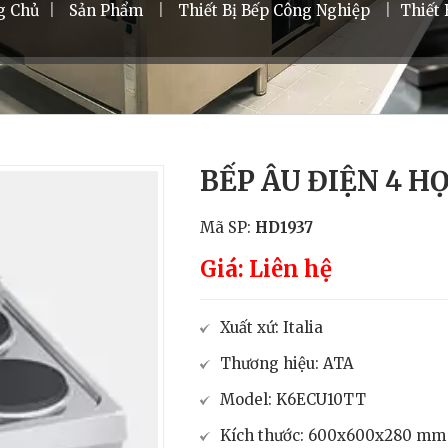
g Chủ
|
Sản Phẩm
|
Thiết Bị Bếp Công Nghiệp
|
Thiết 
BẾP ÂU ĐIỆN 4 H
Mã SP:
HD1937
Giá: Liên hệ
Xuất xứ: Italia
Thương hiệu: ATA
Model: K6ECU10TT
Kích thước: 600x600x280 mm